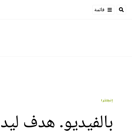
قائمة
إنجلترا
بالفيديو. هدف ليدز