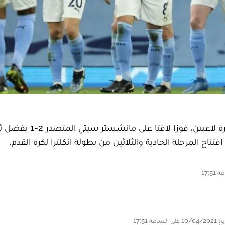
حقق ليدز يونايتد، الذي لعب الشوط الثاني باكمله بعشرة لاعبين، فوزا لافتا عل
اح المرحلة الحادية والثلاثين من بطولة انكلترا لكرة القدم.