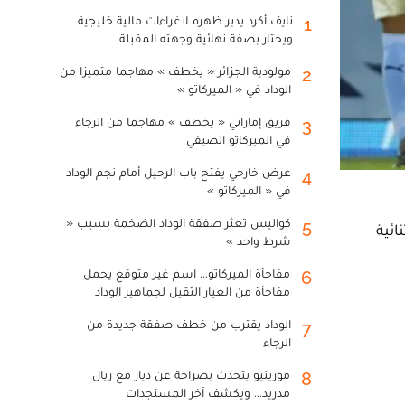
نايف أكرد يدير ظهره لاغراءات مالية خليجية
1
ويختار بصفة نهائية وجهته المقبلة
مولودية الجزائر « يخطف » مهاجما متميزا من
2
الوداد في « الميركاتو »
فريق إماراتي « يخطف » مهاجما من الرجاء
3
في الميركاتو الصيفي
عرض خارجي يفتح باب الرحيل أمام نجم الوداد
4
في « الميركاتو »
كواليس تعثر صفقة الوداد الضخمة بسبب «
5
ى مانشستر سيتي المتصدر 2-1 بفضل ثنائية
شرط واحد »
مفاجأة الميركاتو... اسم غير متوقع يحمل
6
مفاجأة من العيار الثقيل لجماهير الوداد
الوداد يقترب من خطف صفقة جديدة من
7
الرجاء
مورينيو يتحدث بصراحة عن دياز مع ريال
8
مدريد... ويكشف آخر المستجدات