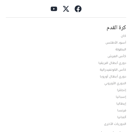
كرة القدم
كان
أسود الأطلس
البطولة
كأس العرش
دوري أبطال افريقيا
كأس الكونفيدرالية
دوري أبطال أوروبا
الدوري الأوروبي
إنجلترا
إسبانيا
إيطاليا
فرنسا
ألمانيا
الدوريات الأخرى