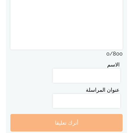
0
/
800
الاسم
عنوان المراسلة
أترك تعليقا