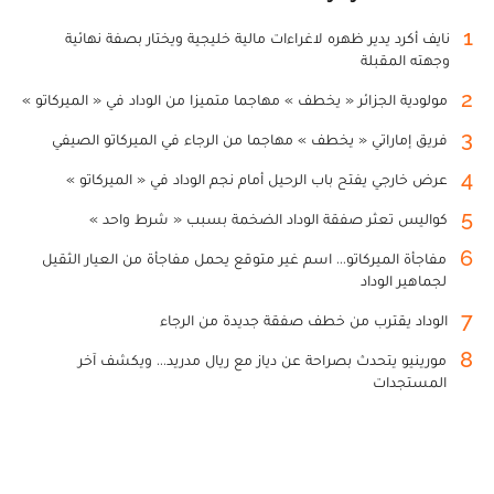
1
نايف أكرد يدير ظهره لاغراءات مالية خليجية ويختار بصفة نهائية
وجهته المقبلة
2
مولودية الجزائر « يخطف » مهاجما متميزا من الوداد في « الميركاتو »
3
فريق إماراتي « يخطف » مهاجما من الرجاء في الميركاتو الصيفي
4
عرض خارجي يفتح باب الرحيل أمام نجم الوداد في « الميركاتو »
5
كواليس تعثر صفقة الوداد الضخمة بسبب « شرط واحد »
6
مفاجأة الميركاتو... اسم غير متوقع يحمل مفاجأة من العيار الثقيل
لجماهير الوداد
7
الوداد يقترب من خطف صفقة جديدة من الرجاء
8
مورينيو يتحدث بصراحة عن دياز مع ريال مدريد... ويكشف آخر
المستجدات