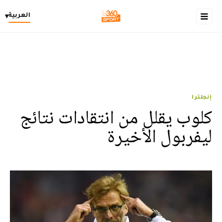
العربية
▾
إنجلترا
كلوب يقلل من انتقادات نتائج
ليفربول الأخيرة