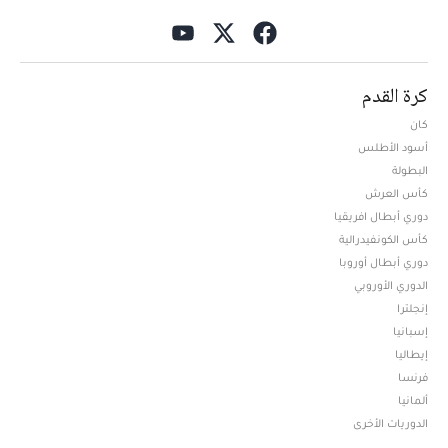
كرة القدم
كان
أسود الأطلس
البطولة
كأس العرش
دوري أبطال افريقيا
كأس الكونفيدرالية
دوري أبطال أوروبا
الدوري الأوروبي
إنجلترا
إسبانيا
إيطاليا
فرنسا
ألمانيا
الدوريات الأخرى