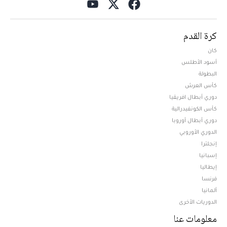
كرة القدم
كان
أسود الأطلس
البطولة
كأس العرش
دوري أبطال افريقيا
كأس الكونفيدرالية
دوري أبطال أوروبا
الدوري الأوروبي
إنجلترا
إسبانيا
إيطاليا
فرنسا
ألمانيا
الدوريات الأخرى
معلومات عنا