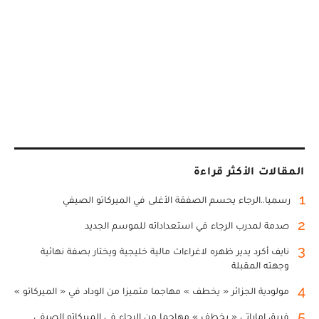
المقالات الأكثر قراءة
1
رسميا..الرجاء يحسم الصفقة الأغلى في الميركاتو الصيفي
2
صدمة لمدرب الرجاء في استعداداته للموسم الجديد
3
نايف أكرد يدير ظهره لاغراءات مالية خليجية ويختار بصفة نهائية
وجهته المقبلة
4
مولودية الجزائر « يخطف » مهاجما متميزا من الوداد في « الميركاتو »
5
فريق إماراتي « يخطف » مهاجما من الرجاء في الميركاتو الصيفي