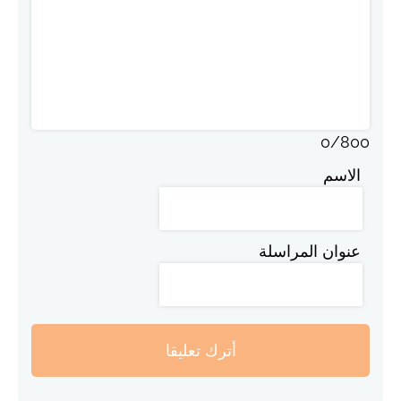
0
/
800
الاسم
عنوان المراسلة
أترك تعليقا