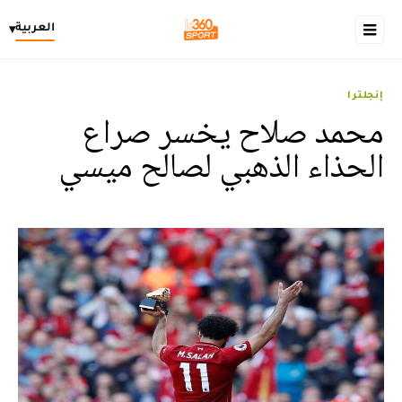
العربية
▾
إنجلترا
محمد صلاح يخسر صراع
الحذاء الذهبي لصالح ميسي