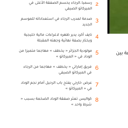
رسميا..الرجاء يحسم الصفقة الأغلى في
2
الميركاتو الصيفي
صدمة لمدرب الرجاء في استعداداته للموسم
3
الجديد
نايف أكرد يدير ظهره لاغراءات مالية خليجية
4
ويختار بصفة نهائية وجهته المقبلة
مولودية الجزائر « يخطف » مهاجما متميزا من
5
ة بين
الوداد في « الميركاتو »
فريق إماراتي « يخطف » مهاجما من الرجاء
6
في الميركاتو الصيفي
عرض خارجي يفتح باب الرحيل أمام نجم الوداد
7
في « الميركاتو »
كواليس تعثر صفقة الوداد الضخمة بسبب «
8
شرط واحد »