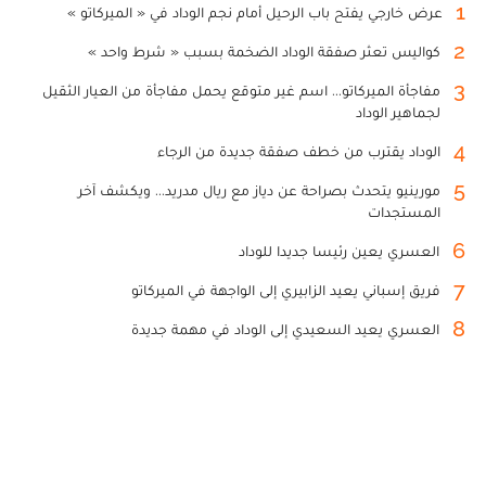
1
عرض خارجي يفتح باب الرحيل أمام نجم الوداد في « الميركاتو »
2
كواليس تعثر صفقة الوداد الضخمة بسبب « شرط واحد »
3
مفاجأة الميركاتو... اسم غير متوقع يحمل مفاجأة من العيار الثقيل
لجماهير الوداد
4
الوداد يقترب من خطف صفقة جديدة من الرجاء
5
مورينيو يتحدث بصراحة عن دياز مع ريال مدريد... ويكشف آخر
المستجدات
6
العسري يعين رئيسا جديدا للوداد
7
فريق إسباني يعيد الزابيري إلى الواجهة في الميركاتو
8
العسري يعيد السعيدي إلى الوداد في مهمة جديدة