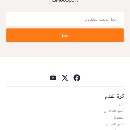
Le360Sport
أرسل
كرة القدم
كان
أسود الأطلس
البطولة
كأس العرش