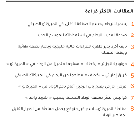
المقالات الأكثر قراءة
1
رسميا..الرجاء يحسم الصفقة الأغلى في الميركاتو الصيفي
2
صدمة لمدرب الرجاء في استعداداته للموسم الجديد
3
نايف أكرد يدير ظهره لاغراءات مالية خليجية ويختار بصفة نهائية
وجهته المقبلة
4
مولودية الجزائر « يخطف » مهاجما متميزا من الوداد في « الميركاتو »
5
فريق إماراتي « يخطف » مهاجما من الرجاء في الميركاتو الصيفي
6
عرض خارجي يفتح باب الرحيل أمام نجم الوداد في « الميركاتو »
7
كواليس تعثر صفقة الوداد الضخمة بسبب « شرط واحد »
8
مفاجأة الميركاتو... اسم غير متوقع يحمل مفاجأة من العيار الثقيل
لجماهير الوداد