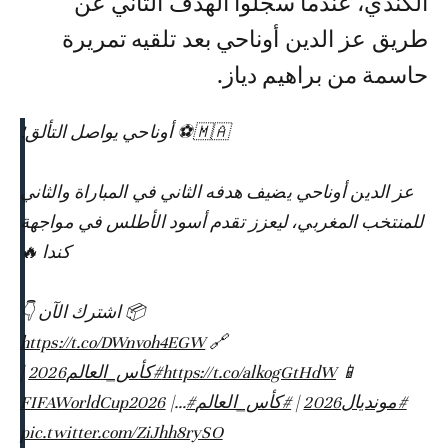
الكندي، عندما سجلوا الهدف الثاني عن
طريق عز الدين أوناحي بعد تلقيه تمريرة
حاسمة من براهيم دياز.
🇲🇦⚽️ أوناحي يواصل التألق!
عز الدين أوناحي يضيف هدفه الثاني في المباراة والثاني
للمنتخب المغربي، ليعزز تقدم أسود الأطلس في مواجهة
كندا 🔥
📦 اشترك الآن 👇
https://t.co/DWnvoh4EGW
🔗
📱
https://t.co/alkogGtHdW
#كأس_العالم2026
|
#مونديال2026
|
#كأس_العالم
#FIFAWorldCup2026
|…
pic.twitter.com/ZiJhh8rySO