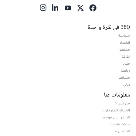
ns in new window
360 في نقرة واحدة
سياسة
اقتصاد
مجتمع
ثقافة
ميديا
Opens in new window
رياضة
مشاهير
دولي
معلومات عنا
من نحن ؟
الأسئلة الأكثر طرحا
للإعلان على موقعنا
بيانات قانونية
للإتصال بنا