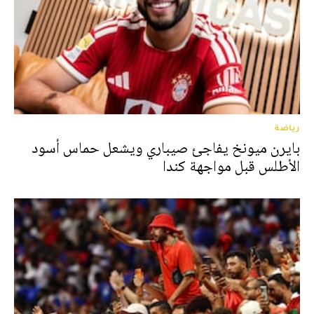
رياضة
بايرن ميونخ يفاجئ صيباري ويشعل حماس أسود
الأطلس قبل مواجهة كندا