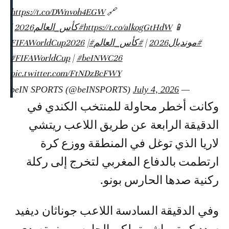
https://t.co/DWnvoh4EGW
🔗
📱
https://t.co/alkogGtHdW
#كأس_العالم2026
|
#مونديال2026
|
#كأس_العالم
#FIFAWorldCup2026
|
#FIFAWorldCup
|
#beINWC26
pic.twitter.com/FtNDzBcFWY
July 4, 2026
— beIN SPORTS (@beINSPORTS)
وكانت أخطر محاولة للمنتخب الكندي في
الدقيقة الرابعة عن طريق اللاعب ريتشي
لاريا الذي توغل في المنطقة ووزع كرة
ارتطمت بالدفاع المغربي لتخرج إلى ركلة
ركنية صدها الحارس بونو.
وفي الدقيقة السادسة اللاعب جوناثان ديفيد