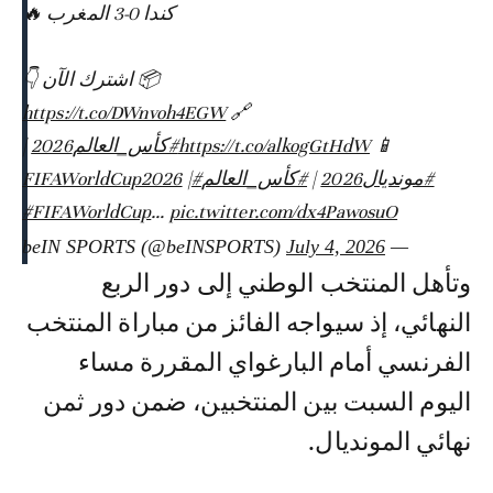
كندا 0-3 المغرب 🔥
📦 اشترك الآن 👇
https://t.co/DWnvoh4EGW
🔗
📱
https://t.co/alkogGtHdW
#كأس_العالم2026
|
#مونديال2026
|
#كأس_العالم
#FIFAWorldCup2026
|
#FIFAWorldCup
…
pic.twitter.com/dx4PawosuO
July 4, 2026
— beIN SPORTS (@beINSPORTS)
وتأهل المنتخب الوطني إلى دور الربع
النهائي، إذ سيواجه الفائز من مباراة المنتخب
الفرنسي أمام البارغواي المقررة مساء
اليوم السبت بين المنتخبين، ضمن دور ثمن
نهائي المونديال.