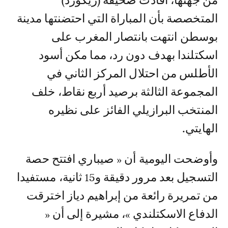
من جهتها، أفادت صحيفة (ريكورد)
المتخصصة بأن المباراة التي احتضنتها مدينة
بوسطن انتهت بانتصار المغرب على
اسكتلندا بهدف دون رد، مما مكن أسود
الأطلس من احتلال المركز الثاني في
المجموعة الثالثة برصيد أربع نقاط، خلف
المنتخب البرازيلي الفائز على نظيره
الهايتي.
وأوضحت اليومية أن « صيباري افتتح حصة
التسجيل بعد مرور دقيقة و15 ثانية، مستفيدا
من تمريرة رائعة من إبراهيم دياز اخترقت
الدفاع الاسكتلندي »، مشيرة إلى أن «