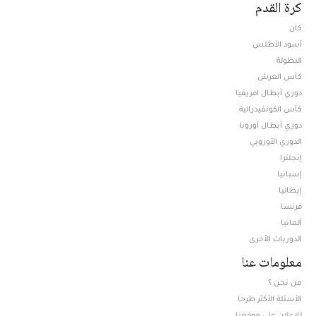
كرة القدم
كان
أسود الأطلس
البطولة
كأس العرش
دوري أبطال افريقيا
كأس الكونفيدرالية
دوري أبطال أوروبا
الدوري الأوروبي
إنجلترا
إسبانيا
إيطاليا
فرنسا
ألمانيا
الدوريات الأخرى
معلومات عنا
من نحن ؟
الأسئلة الأكثر طرحا
للإعلان على موقعنا