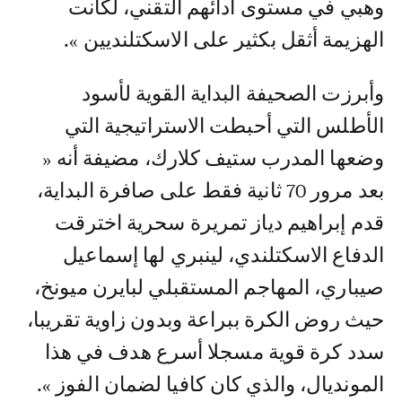
وهبي في مستوى أدائهم التقني، لكانت
الهزيمة أثقل بكثير على الاسكتلنديين ».
وأبرزت الصحيفة البداية القوية لأسود
الأطلس التي أحبطت الاستراتيجية التي
وضعها المدرب ستيف كلارك، مضيفة أنه «
بعد مرور 70 ثانية فقط على صافرة البداية،
قدم إبراهيم دياز تمريرة سحرية اخترقت
الدفاع الاسكتلندي، لينبري لها إسماعيل
صيباري، المهاجم المستقبلي لبايرن ميونخ،
حيث روض الكرة ببراعة وبدون زاوية تقريبا،
سدد كرة قوية مسجلا أسرع هدف في هذا
المونديال، والذي كان كافيا لضمان الفوز ».