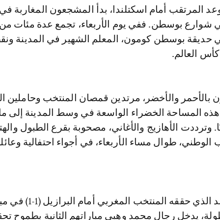
شوارع بوسطن. ففي يوم الأربعاء، تجمع عدة مئات من 
حديقة بوسطن كومون، المعلم الشهير في المدينة ونق
أس العالم.
بالأحمر والأخضر، مرتدين قمصان المنتخب وحاملين الأ
 هذه المساحة الخضراء الواسعة في وسط المدينة إلى ما
قيًا. وترددت الأهازيج والأغاني، مصحوبة بقرع الطبول واله
الوطني، طوال مساء الأربعاء، في أجواء احتفالية وعائلي
بعد التعادل الواعد الذي حققه المنتخب المغربي
ولة، يدخل رجال محمد وهبي مباراتهم الثانية بطموح تح