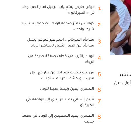
عرض خارجي يفتح باب الرحيل أمام نجم الوداد
1
في « الميركاتو »
كواليس تعثر صفقة الوداد الضخمة بسبب «
2
شرط واحد »
مفاجأة الميركاتو... اسم غير متوقع يحمل
3
مفاجأة من العيار الثقيل لجماهير الوداد
الوداد يقترب من خطف صفقة جديدة من
4
الرجاء
مورينيو يتحدث بصراحة عن دياز مع ريال
5
بين المغرب واسكتلندا، ضمن الجولة الثانية من دور المجموعات لكأس العالم 2026، احتشد
مدريد... ويكشف آخر المستجدات
أولى عن
العسري يعين رئيسا جديدا للوداد
6
فريق إسباني يعيد الزابيري إلى الواجهة في
7
الميركاتو
العسري يعيد السعيدي إلى الوداد في مهمة
8
جديدة