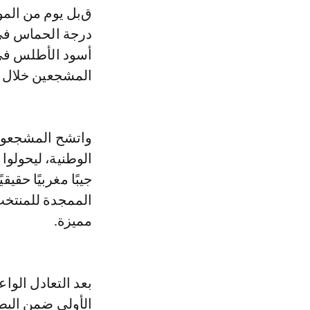
قبل يوم من الموعد المرتقب أمام اسكتلندا، بدأ المشجعون المغاربة في رفع
درجة الحماس في 
أسود الأطلس في 
المشجعين خلال ك
واتشح المشجعون 
الوطنية، ليحولوا
جيبًا مغربيًا حقي
الممجدة للمنتخب 
مميزة.
الأولى ضمن البط