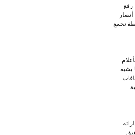
أنصار
طة تجمع
علام
 يشبه
تافات
ة
 أمام البرازيل (1-1) في مباراته
قيق