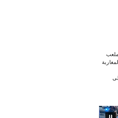
ملعب
مغاربة
لى