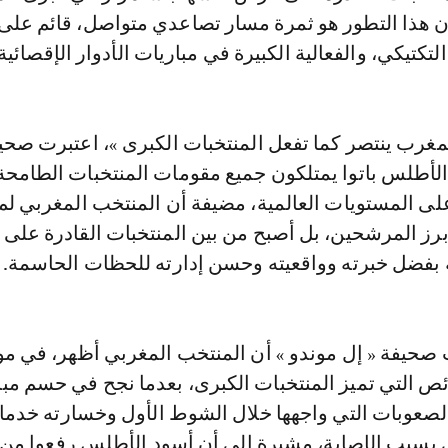
أن هذا التطور هو ثمرة مسار تصاعدي متواصل، قائم على 
تكتيكي، والفعالية الكبيرة في مباريات الأدوار الإقصائية.
مغرب ينتصر كما تفعل المنتخبات الكبرى »، اعتبرت صحي
الأطلس باتوا يمتلكون جميع مقومات المنتخبات الطامحة
لى المستويات العالمية، مضيفة أن المنتخب المغربي لم 
برز المرشحين، بل أصبح من بين المنتخبات القادرة على 
ة بفضل خبرته وواقعيته وحسن إدارته للحظات الحاسمة.
 صحيفة « إل موندو » أن المنتخب المغربي أظهر، في مو
ئص التي تميز المنتخبات الكبرى، بعدما نجح في حسم مبا
لصعوبات التي واجهها خلال الشوط الأول وخسارته خدم
بسبب الإصابة، مشيرة إلى أن أسود الأطلس رفعوا من