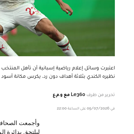
نظيره الكندي بثلاثة أهداف دون رد، يكرس مكانة أسود 
تحرير من طرف
Le360 مع و.م.ع
في 05/07/2026 على الساعة 22:00
وأجمعت الصحافة الإسبانية على أن المغرب تجاوز نهائيا صفة « مفاجأة البطولة »،
ليلتحق بدائرة ا