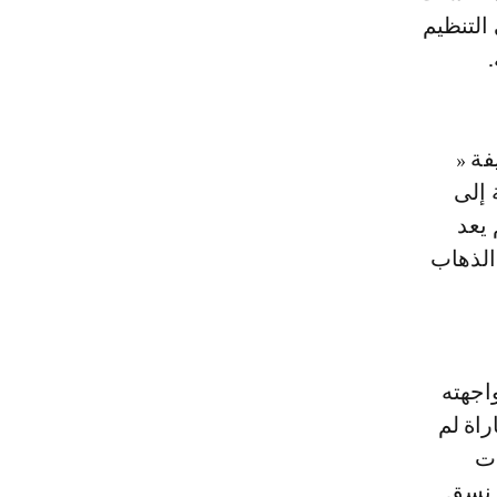
التنظيم
فة «
 إلى
يعد
الذهاب
اجهته
راة لم
ات
 نسق