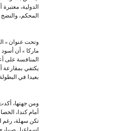
الدولية، معتبرة 
المحكم، والنضج ال
وتحت عنوان « ال
ماركا » أن أسود 
المنافسة على أع
يكتفي بمقارعة أ
بعيدا في البطول
ومن جهتها، أكدت
أمام كندا، الخصا
تكن سهلة، رغم ا
إسماعيل صيباري 