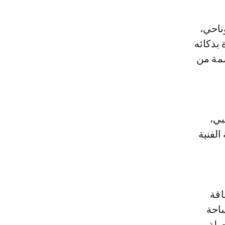
ناحي،
 بذكائه
سمة من
بي،
الفنية
اقة
ساحة
صلة