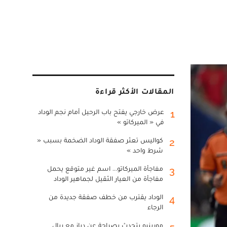
المقالات الأكثر قراءة
عرض خارجي يفتح باب الرحيل أمام نجم الوداد
1
في « الميركاتو »
كواليس تعثر صفقة الوداد الضخمة بسبب «
2
شرط واحد »
مفاجأة الميركاتو... اسم غير متوقع يحمل
3
مفاجأة من العيار الثقيل لجماهير الوداد
الوداد يقترب من خطف صفقة جديدة من
4
الرجاء
مورينيو يتحدث بصراحة عن دياز مع ريال