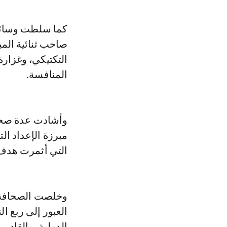
كما سلطت وسائل ا
صاحب ثنائية المب
التكتيكي، وغزار
المنافسة.
وأشادت عدة صحف،
مبرزة الإعداد ال
التي أثمرت هدف 
وخلصت الصحافة ا
العبور إلى ربع ا
الدولية، والقاد