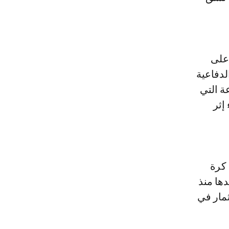
على
لدفاعية
ة التي
إثر
 كرة
دها منذ
ثمار في