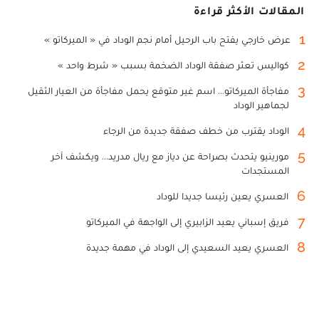
المقالات الأكثر قراءة
1
عرض خارجي يفتح باب الرحيل أمام نجم الوداد في « الميركاتو »
2
كواليس تعثر صفقة الوداد الضخمة بسبب « شرط واحد »
3
مفاجأة الميركاتو... اسم غير متوقع يحمل مفاجأة من العيار الثقيل
لجماهير الوداد
4
الوداد يقترب من خطف صفقة جديدة من الرجاء
5
مورينيو يتحدث بصراحة عن دياز مع ريال مدريد... ويكشف آخر
المستجدات
6
العسري يعين رئيسا جديدا للوداد
7
فريق إسباني يعيد الزابيري إلى الواجهة في الميركاتو
8
العسري يعيد السعيدي إلى الوداد في مهمة جديدة