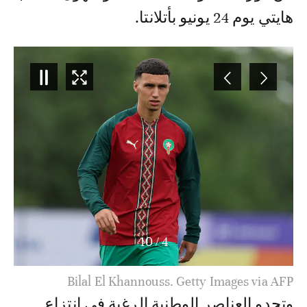
هايتي يوم 24 يونيو بأتلانتا.
10
/
4
Bilal El Khannouss. Getty Images via AFP
وتحدو العناصر الوطنية الرغبة في انتزاع