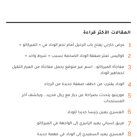
المقالات الأكثر قراءة
1
عرض خارجي يفتح باب الرحيل أمام نجم الوداد في « الميركاتو »
2
كواليس تعثر صفقة الوداد الضخمة بسبب « شرط واحد »
3
مفاجأة الميركاتو... اسم غير متوقع يحمل مفاجأة من العيار الثقيل
لجماهير الوداد
4
الوداد يقترب من خطف صفقة جديدة من الرجاء
5
مورينيو يتحدث بصراحة عن دياز مع ريال مدريد... ويكشف آخر
المستجدات
6
العسري يعين رئيسا جديدا للوداد
7
فريق إسباني يعيد الزابيري إلى الواجهة في الميركاتو
8
العسري يعيد السعيدي إلى الوداد في مهمة جديدة