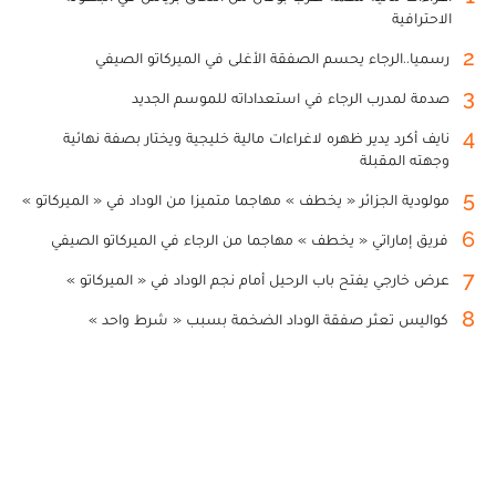
الاحترافية
2
رسميا..الرجاء يحسم الصفقة الأغلى في الميركاتو الصيفي
3
صدمة لمدرب الرجاء في استعداداته للموسم الجديد
4
نايف أكرد يدير ظهره لاغراءات مالية خليجية ويختار بصفة نهائية
وجهته المقبلة
5
مولودية الجزائر « يخطف » مهاجما متميزا من الوداد في « الميركاتو »
6
فريق إماراتي « يخطف » مهاجما من الرجاء في الميركاتو الصيفي
7
عرض خارجي يفتح باب الرحيل أمام نجم الوداد في « الميركاتو »
8
كواليس تعثر صفقة الوداد الضخمة بسبب « شرط واحد »