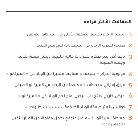
المقالات الأكثر قراءة
1
رسميا..الرجاء يحسم الصفقة الأغلى في الميركاتو الصيفي
2
صدمة لمدرب الرجاء في استعداداته للموسم الجديد
3
نايف أكرد يدير ظهره لاغراءات مالية خليجية ويختار بصفة نهائية
وجهته المقبلة
4
مولودية الجزائر « يخطف » مهاجما متميزا من الوداد في « الميركاتو »
5
فريق إماراتي « يخطف » مهاجما من الرجاء في الميركاتو الصيفي
6
عرض خارجي يفتح باب الرحيل أمام نجم الوداد في « الميركاتو »
7
كواليس تعثر صفقة الوداد الضخمة بسبب « شرط واحد »
8
مفاجأة الميركاتو... اسم غير متوقع يحمل مفاجأة من العيار الثقيل
لجماهير الوداد