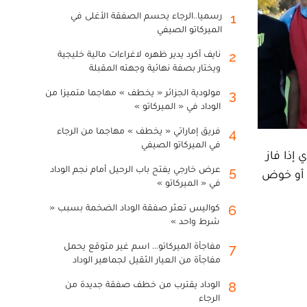
رسميا..الرجاء يحسم الصفقة الأغلى في
1
الميركاتو الصيفي
نايف أكرد يدير ظهره لاغراءات مالية خليجية
2
ويختار بصفة نهائية وجهته المقبلة
مولودية الجزائر « يخطف » مهاجما متميزا من
3
الوداد في « الميركاتو »
فريق إماراتي « يخطف » مهاجما من الرجاء
4
في الميركاتو الصيفي
 إذا فاز
عرض خارجي يفتح باب الرحيل أمام نجم الوداد
5
ي أو خوض
في « الميركاتو »
كواليس تعثر صفقة الوداد الضخمة بسبب «
6
شرط واحد »
مفاجأة الميركاتو... اسم غير متوقع يحمل
7
مفاجأة من العيار الثقيل لجماهير الوداد
الوداد يقترب من خطف صفقة جديدة من
8
الرجاء