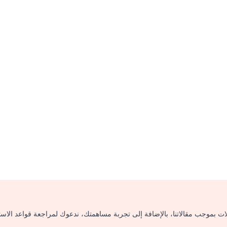
لات بموجب مقالاتنا، بالإضافة إلى تجربة مساهمتك، ندعوك لمراجعة قواعد الاس