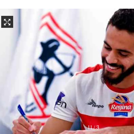
11
/
4