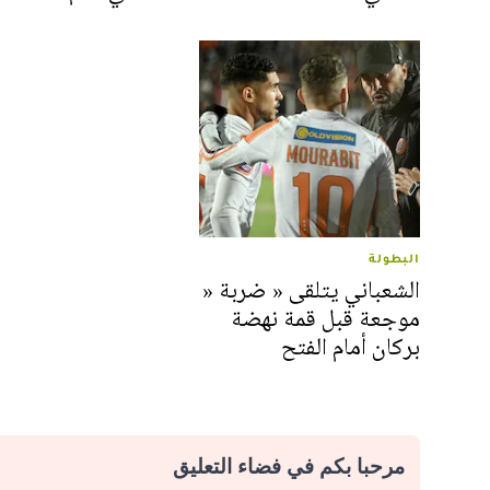
البطولة
الشعباني يتلقى « ضربة «
موجعة قبل قمة نهضة
بركان أمام الفتح
مرحبا بكم في فضاء التعليق