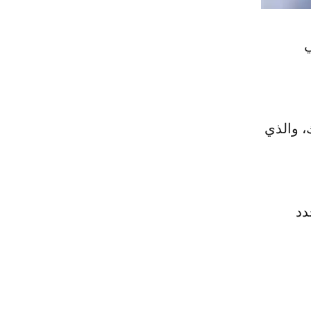
ي
، والذي
دد