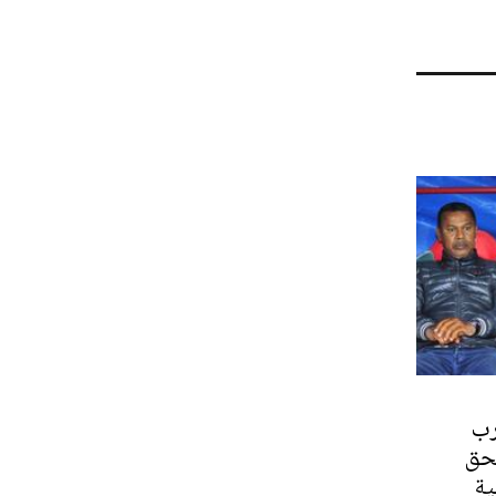
رب
حق
ية