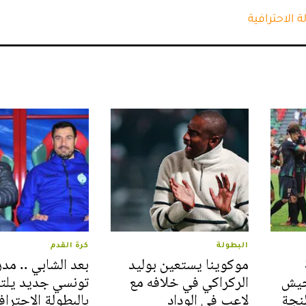
ة الاحترافية
البطولة
كرة القدم
موكوينا يستعين بوليد
بعد الشابي .. مد
جيش
الركراكي في خلافه مع
تونسي جديد يلت
طنجة
لاعب في الوداد
بالبطولة الاحتراف