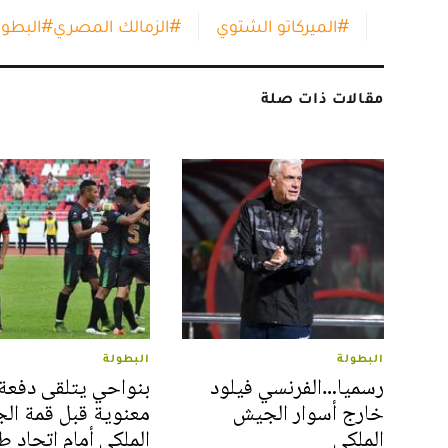
#
الميركاتو الشتوي
#
الزمالك المصري
#
البطول
مقالات ذات صلة
البطولة
البطولة
رسميا…الفرنسي فيلود
بنواحي يتلقى دفعة
خارج أسوار الجيش
معنوية قبل قمة ال
الملكي
الملكي أمام اتحاد 