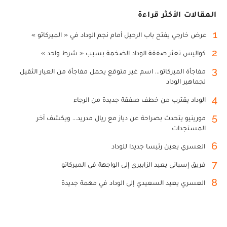
المقالات الأكثر قراءة
1
عرض خارجي يفتح باب الرحيل أمام نجم الوداد في « الميركاتو »
2
كواليس تعثر صفقة الوداد الضخمة بسبب « شرط واحد »
3
مفاجأة الميركاتو... اسم غير متوقع يحمل مفاجأة من العيار الثقيل
لجماهير الوداد
4
الوداد يقترب من خطف صفقة جديدة من الرجاء
5
مورينيو يتحدث بصراحة عن دياز مع ريال مدريد... ويكشف آخر
المستجدات
6
العسري يعين رئيسا جديدا للوداد
7
فريق إسباني يعيد الزابيري إلى الواجهة في الميركاتو
8
العسري يعيد السعيدي إلى الوداد في مهمة جديدة