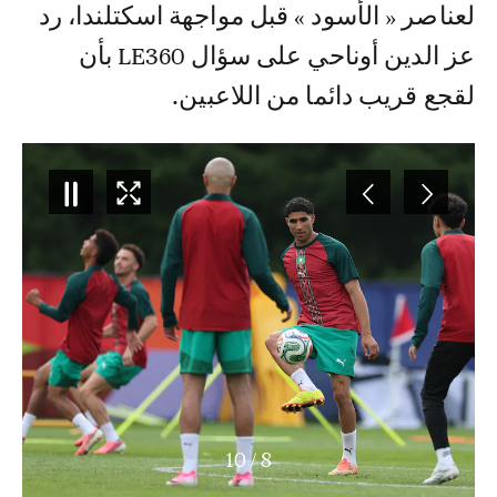
لعناصر « الأسود » قبل مواجهة اسكتلندا، رد
عز الدين أوناحي على سؤال LE360 بأن
لقجع قريب دائما من اللاعبين.
10
/
8