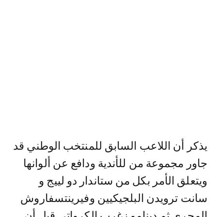
يذكر أن اللاعب السابق للمنتخب الوطني قد
جاور مجموعة من للأندية ودافع عن ألوانها
ويتعلق الأمر بكل من ستاندار دو لييج و
سانت ترويدن البلجيكيين وفيرينتسفاروش
المجري ثم دينامو زغرب الكرواتي قبل أن