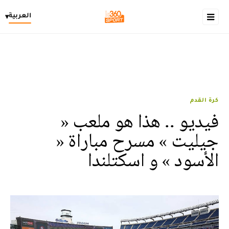
العربية
▾
كرة القدم
فيديو .. هذا هو ملعب «
جيليت » مسرح مباراة «
الأسود » و اسكتلندا