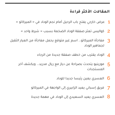
المقالات الأكثر قراءة
1
عرض خارجي يفتح باب الرحيل أمام نجم الوداد في « الميركاتو »
2
كواليس تعثر صفقة الوداد الضخمة بسبب « شرط واحد »
3
مفاجأة الميركاتو... اسم غير متوقع يحمل مفاجأة من العيار الثقيل
لجماهير الوداد
4
الوداد يقترب من خطف صفقة جديدة من الرجاء
5
مورينيو يتحدث بصراحة عن دياز مع ريال مدريد... ويكشف آخر
المستجدات
6
العسري يعين رئيسا جديدا للوداد
7
فريق إسباني يعيد الزابيري إلى الواجهة في الميركاتو
8
العسري يعيد السعيدي إلى الوداد في مهمة جديدة