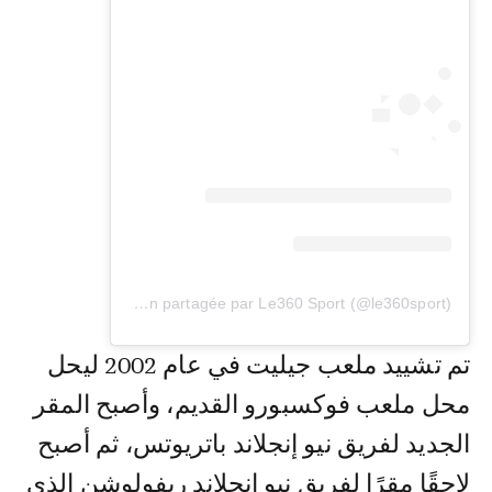
Une publication partagée par Le360 Sport (@le360sport)
تم تشييد ملعب جيليت في عام 2002 ليحل
محل ملعب فوكسبورو القديم، وأصبح المقر
الجديد لفريق نيو إنجلاند باتريوتس، ثم أصبح
لاحقًا مقرًا لفريق نيو إنجلاند ريفولوشن الذي