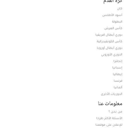
كرة القدم
كان
أسود الأطلس
البطولة
كأس العرش
دوري أبطال افريقيا
كأس الكونفيدرالية
دوري أبطال أوروبا
الدوري الأوروبي
إنجلترا
إسبانيا
إيطاليا
فرنسا
ألمانيا
الدوريات الأخرى
معلومات عنا
من نحن ؟
الأسئلة الأكثر طرحا
للإعلان على موقعنا