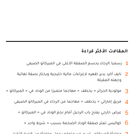
المقالات الأكثر قراءة
1
رسميا..الرجاء يحسم الصفقة الأغلى في الميركاتو الصيفي
2
نايف أكرد يدير ظهره لاغراءات مالية خليجية ويختار بصفة نهائية
وجهته المقبلة
3
مولودية الجزائر « يخطف » مهاجما متميزا من الوداد في « الميركاتو »
4
فريق إماراتي « يخطف » مهاجما من الرجاء في الميركاتو الصيفي
5
عرض خارجي يفتح باب الرحيل أمام نجم الوداد في « الميركاتو »
6
كواليس تعثر صفقة الوداد الضخمة بسبب « شرط واحد »
7
مفاجأة الميركاتو... اسم غير متوقع يحمل مفاجأة من العيار الثقيل