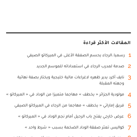
المقالات الأكثر قراءة
1
رسميا..الرجاء يحسم الصفقة الأغلى في الميركاتو الصيفي
2
صدمة لمدرب الرجاء في استعداداته للموسم الجديد
3
نايف أكرد يدير ظهره لاغراءات مالية خليجية ويختار بصفة نهائية
وجهته المقبلة
4
مولودية الجزائر « يخطف » مهاجما متميزا من الوداد في « الميركاتو »
5
فريق إماراتي « يخطف » مهاجما من الرجاء في الميركاتو الصيفي
6
عرض خارجي يفتح باب الرحيل أمام نجم الوداد في « الميركاتو »
7
كواليس تعثر صفقة الوداد الضخمة بسبب « شرط واحد »