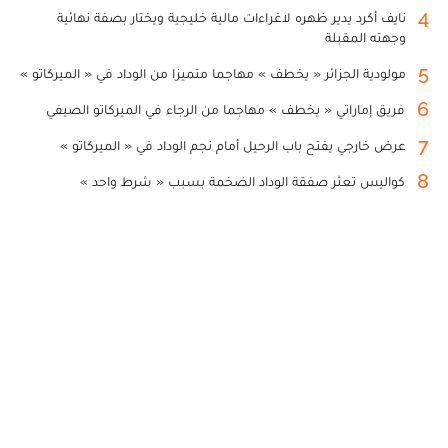
4
نايف أكرد يدير ظهره لاغراءات مالية خليجية ويختار بصفة نهائية
وجهته المقبلة
5
مولودية الجزائر « يخطف » مهاجما متميزا من الوداد في « الميركاتو »
6
فريق إماراتي « يخطف » مهاجما من الرجاء في الميركاتو الصيفي
7
عرض خارجي يفتح باب الرحيل أمام نجم الوداد في « الميركاتو »
8
كواليس تعثر صفقة الوداد الضخمة بسبب « شرط واحد »