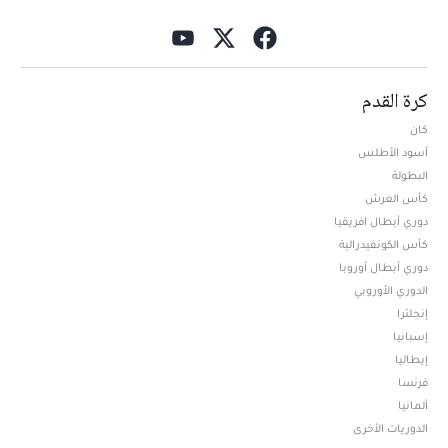
كرة القدم
كان
أسود الأطلس
البطولة
كأس العرش
دوري أبطال افريقيا
كأس الكونفيدرالية
دوري أبطال أوروبا
الدوري الأوروبي
إنجلترا
إسبانيا
إيطاليا
فرنسا
ألمانيا
الدوريات الأخرى