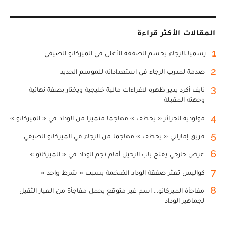
المقالات الأكثر قراءة
1
رسميا..الرجاء يحسم الصفقة الأغلى في الميركاتو الصيفي
2
صدمة لمدرب الرجاء في استعداداته للموسم الجديد
3
نايف أكرد يدير ظهره لاغراءات مالية خليجية ويختار بصفة نهائية
وجهته المقبلة
4
مولودية الجزائر « يخطف » مهاجما متميزا من الوداد في « الميركاتو »
5
فريق إماراتي « يخطف » مهاجما من الرجاء في الميركاتو الصيفي
6
عرض خارجي يفتح باب الرحيل أمام نجم الوداد في « الميركاتو »
7
كواليس تعثر صفقة الوداد الضخمة بسبب « شرط واحد »
8
مفاجأة الميركاتو... اسم غير متوقع يحمل مفاجأة من العيار الثقيل
لجماهير الوداد