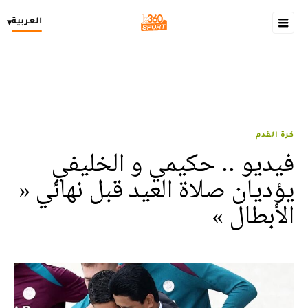
العربية
▾
كرة القدم
فيديو .. حكيمي و الخليفي
يؤديان صلاة العيد قبل نهائي «
الأبطال »