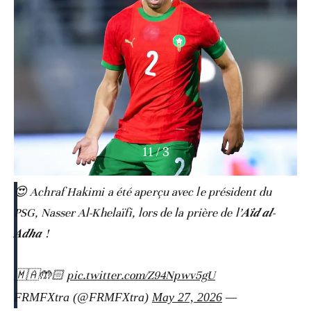
11
/
3
😍 Achraf Hakimi a été aperçu avec le président du
PSG, Nasser Al-Khelaïfi, lors de la prière de l’𝑨𝒊̈𝒅 𝒂𝒍-
𝑨𝒅𝒉𝒂 !
🇲🇦🤲🏻
pic.twitter.com/Z94Npwv5gU
May 27, 2026
— FRMFXtra (@FRMFXtra)