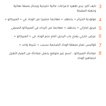
3
نايف أكرد يدير ظهره لاغراءات مالية خليجية ويختار بصفة نهائية
وجهته المقبلة
4
مولودية الجزائر « يخطف » مهاجما متميزا من الوداد في « الميركاتو »
5
فريق إماراتي « يخطف » مهاجما من الرجاء في الميركاتو الصيفي
6
عرض خارجي يفتح باب الرحيل أمام نجم الوداد في « الميركاتو »
7
كواليس تعثر صفقة الوداد الضخمة بسبب « شرط واحد »
8
مفاجأة الميركاتو... اسم غير متوقع يحمل مفاجأة من العيار الثقيل
لجماهير الوداد