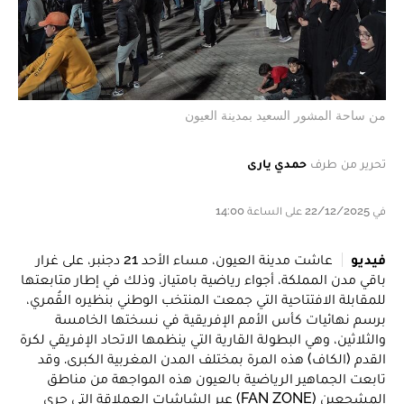
من ساحة المشور السعيد بمدينة العيون
تحرير من طرف
حمدي يارى
في 22/12/2025 على الساعة 14:00
فيديو
عاشت مدينة العيون، مساء الأحد 21 دجنبر، على غرار
باقي مدن المملكة، أجواء رياضية بامتياز، وذلك في إطار متابعتها
للمقابلة الافتتاحية التي جمعت المنتخب الوطني بنظيره القُمري،
برسم نهائيات كأس الأمم الإفريقية في نسختها الخامسة
والثلاثين، وهي البطولة القارية التي ينظمها الاتحاد الإفريقي لكرة
القدم (الكاف) هذه المرة بمختلف المدن المغربية الكبرى. وقد
تابعت الجماهير الرياضية بالعيون هذه المواجهة من مناطق
المشجعين (FAN ZONE) عبر الشاشات العملاقة التي جرى