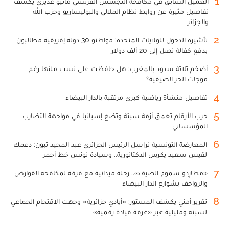
1
العميل السابق في مكافحة التجسس الفرنسي ماثيو غديري يكشف
تفاصيل مثيرة عن روابط نظام الملالي والبوليساريو وحزب الله
والجزائر
2
تأشيرة الدخول للولايات المتحدة: مواطنو 30 دولة إفريقية مطالبون
بدفع كفالة تصل إلى 20 ألف دولار
3
أضخم ثلاثة سدود بالمغرب: هل حافظت على نسب ملئها رغم
موجات الحر الصيفية؟
4
تفاصيل منشأة رياضية كبرى مرتقبة بالدار البيضاء
5
حرب الأرقام تعمق أزمة سبتة وتضع إسبانيا في مواجهة التضارب
المؤسساتي
6
المعارضة التونسية تراسل الرئيس الجزائري عبد المجيد تبون: دعمك
لقيس سعيد يكرس الدكتاتورية.. وسيادة تونس خط أحمر
7
«مطارِدو سموم الصيف».. رحلة ميدانية مع فرقة لمكافحة القوارض
والزواحف بشوارع الدار البيضاء
8
تقرير أمني يكشف المستور: «أيادي جزائرية» وجهت الاقتحام الجماعي
لسبتة ومليلية عبر «غرفة قيادة رقمية»