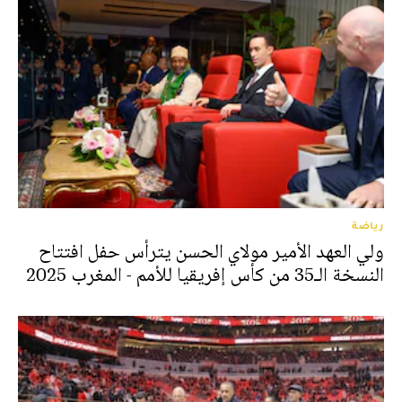
رياضة
ولي العهد الأمير مولاي الحسن يترأس حفل افتتاح
النسخة الـ35 من كأس إفريقيا للأمم - المغرب 2025