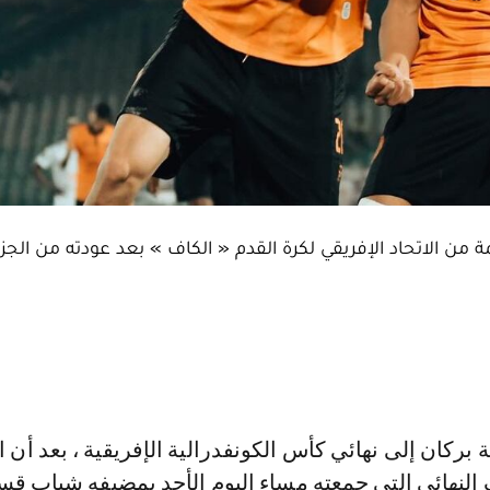
 من الاتحاد الإفريقي لكرة القدم « الكاف » بعد عودته من الجزا
النهائي التي جمعته مساء اليوم الأحد بمضيفه شباب قس