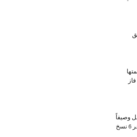
ق
تها
فاز
تويج بلقب الكونفدرالية مرتين عام 2020 و2022 وحل وصيفاً
نسختي 2019 و 2024 بمعني أنه تواجد في نهائي البطولة أربع مرات في آخر 6 نسخ