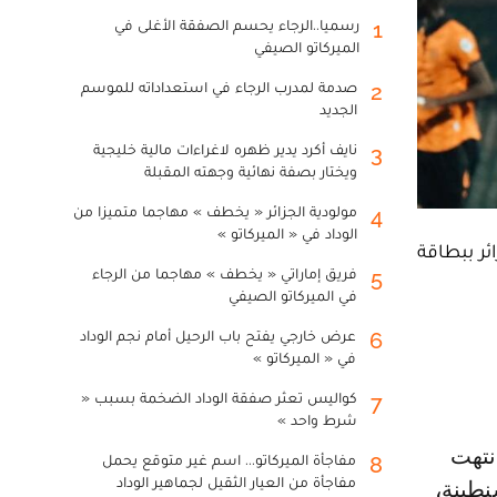
رسميا..الرجاء يحسم الصفقة الأغلى في
1
الميركاتو الصيفي
صدمة لمدرب الرجاء في استعداداته للموسم
2
الجديد
نايف أكرد يدير ظهره لاغراءات مالية خليجية
3
ويختار بصفة نهائية وجهته المقبلة
مولودية الجزائر « يخطف » مهاجما متميزا من
4
الوداد في « الميركاتو »
ئر ببطاقة
فريق إماراتي « يخطف » مهاجما من الرجاء
5
في الميركاتو الصيفي
عرض خارجي يفتح باب الرحيل أمام نجم الوداد
6
في « الميركاتو »
كواليس تعثر صفقة الوداد الضخمة بسبب «
7
شرط واحد »
مفاجأة الميركاتو... اسم غير متوقع يحمل
8
مفاجأة من العيار الثقيل لجماهير الوداد
نطينة،