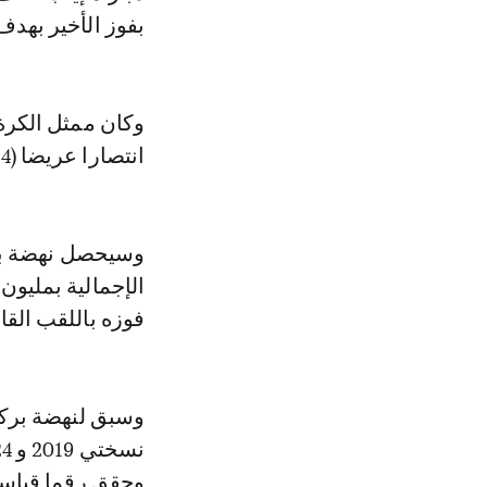
بفوز الأخير بهدف
وكان ممثل الكرة
انتصارا عريضا (4-0) في مباراة الذهاب قبل أسبوع.
وسيحصل نهضة برك
الإجمالية بمليون 
فوزه باللقب القار
وحقق رقما قياسيا با