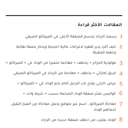
المقالات الأكثر قراءة
1
رسميا..الرجاء يحسم الصفقة الأغلى في الميركاتو الصيفي
2
نايف أكرد يدير ظهره لاغراءات مالية خليجية ويختار بصفة نهائية
وجهته المقبلة
3
مولودية الجزائر « يخطف » مهاجما متميزا من الوداد في « الميركاتو »
4
فريق إماراتي « يخطف » مهاجما من الرجاء في الميركاتو الصيفي
5
عرض خارجي يفتح باب الرحيل أمام نجم الوداد في « الميركاتو »
6
كواليس تعثر صفقة الوداد الضخمة بسبب « شرط واحد »
7
مفاجأة الميركاتو... اسم غير متوقع يحمل مفاجأة من العيار الثقيل
لجماهير الوداد
8
الوداد يقترب من خطف صفقة جديدة من الرجاء