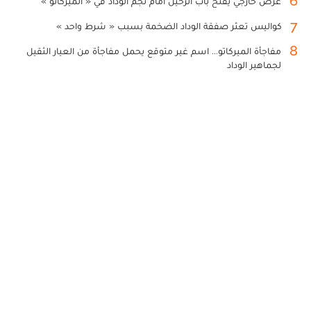
6
عرض خارجي يفتح باب الرحيل أمام نجم الوداد في « الميركاتو »
7
كواليس تعثر صفقة الوداد الضخمة بسبب « شرط واحد »
8
مفاجأة الميركاتو... اسم غير متوقع يحمل مفاجأة من العيار الثقيل
لجماهير الوداد