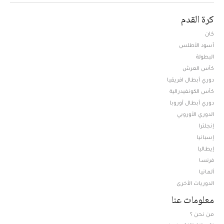
كرة القدم
كان
أسود الأطلس
البطولة
كأس العرش
دوري أبطال افريقيا
كأس الكونفيدرالية
دوري أبطال أوروبا
الدوري الأوروبي
إنجلترا
إسبانيا
إيطاليا
فرنسا
ألمانيا
الدوريات الأخرى
معلومات عنا
من نحن ؟