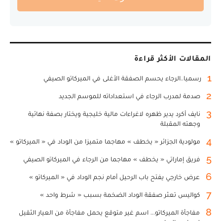
المقالات الأكثر قراءة
1
رسميا..الرجاء يحسم الصفقة الأغلى في الميركاتو الصيفي
2
صدمة لمدرب الرجاء في استعداداته للموسم الجديد
3
نايف أكرد يدير ظهره لاغراءات مالية خليجية ويختار بصفة نهائية
وجهته المقبلة
4
مولودية الجزائر « يخطف » مهاجما متميزا من الوداد في « الميركاتو »
5
فريق إماراتي « يخطف » مهاجما من الرجاء في الميركاتو الصيفي
6
عرض خارجي يفتح باب الرحيل أمام نجم الوداد في « الميركاتو »
7
كواليس تعثر صفقة الوداد الضخمة بسبب « شرط واحد »
8
مفاجأة الميركاتو... اسم غير متوقع يحمل مفاجأة من العيار الثقيل