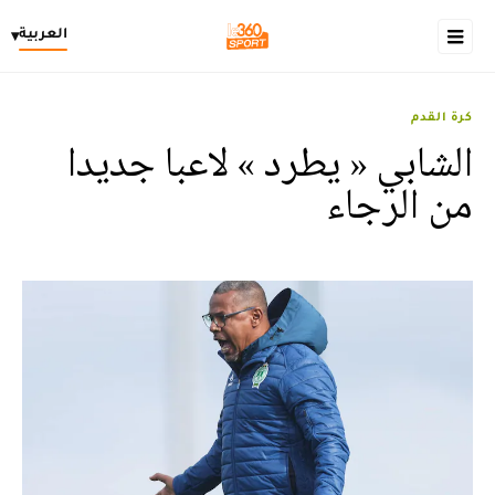
العربية
▾
كرة القدم
الشابي « يطرد » لاعبا جديدا
من الرجاء