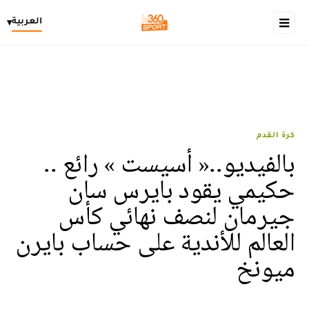
العربية
▾
كرة القدم
بالفيديو..« أسيست » رائع ..
حكيمي يقود بايرس سان
جيرمان لنصف نهائي كأس
العالم للأندية على حساب بايرن
ميونخ