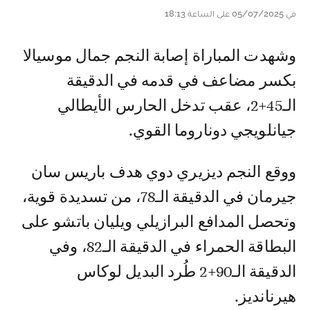
في 05/07/2025 على الساعة 18:13
وشهدت المباراة إصابة النجم جمال موسيالا
بكسر مضاعف في قدمه في الدقيقة
الـ45+2، عقب تدخل الحارس الأيطالي
جيانلويجي دوناروما القوي.
ووقع النجم ديزيري دوي هدف باريس سان
جيرمان في الدقيقة الـ78، من تسديدة قوية،
وتحصل المدافع البرازيلي ويليان باتشو على
البطاقة الحمراء في الدقيقة الـ82، وفي
الدقيقة الـ90+2 طُرد البديل لوكاس
هيرنانديز.