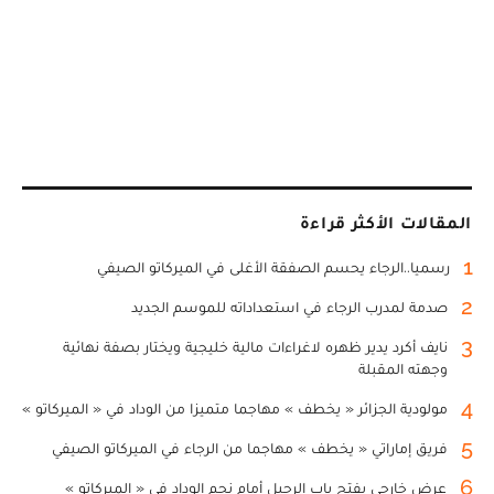
المقالات الأكثر قراءة
1
رسميا..الرجاء يحسم الصفقة الأغلى في الميركاتو الصيفي
2
صدمة لمدرب الرجاء في استعداداته للموسم الجديد
3
نايف أكرد يدير ظهره لاغراءات مالية خليجية ويختار بصفة نهائية
وجهته المقبلة
4
مولودية الجزائر « يخطف » مهاجما متميزا من الوداد في « الميركاتو »
5
فريق إماراتي « يخطف » مهاجما من الرجاء في الميركاتو الصيفي
6
عرض خارجي يفتح باب الرحيل أمام نجم الوداد في « الميركاتو »