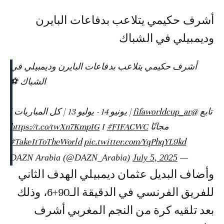
أشرف حكيمي يتلاعب بدفاعات البايرن
وديمبيلي في الشباك
أشرف حكيمي يتلاعب بدفاعات البايرن وديمبيلي في
الشباك ⚽️
تابع
@fifaworldcup_ar
| يونيو 14 - يوليو 13 | كل المباريات |
مجانًا
#FIFACWC
I
https://t.co/twXn7KmpIG
#TakeItToTheWorld
pic.twitter.com/YqPhqYL9kd
July 5, 2025
— DAZN Arabia (@DAZN_Arabia)
وأضاف البديل عثمان ديمبيلي الهدف الثاني
للفريق الفرنسي في الدقيقة الـ90+6، وذلك
بعد تلقيه كرة من النجم المغربي أشرف