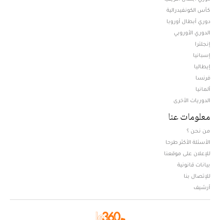
كأس العرش
دوري أبطال افريقيا
كأس الكونفيدرالية
دوري أبطال أوروبا
الدوري الأوروبي
إنجلترا
إسبانيا
إيطاليا
فرنسا
ألمانيا
الدوريات الأخرى
معلومات عنا
من نحن ؟
الأسئلة الأكثر طرحا
للإعلان على موقعنا
بيانات قانونية
للإتصال بنا
أرشيف