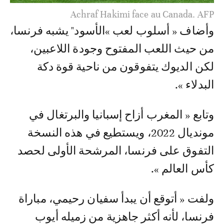
Azzedine Ounahi célébrant avec Achraf Hakimi.
AFP
وأضاف « أسلوب لعب »الأسود" يشبه فرنسا،
من حيث اللعب المفتوح وجودة اللاعبين،
لكن الديوك يتفوقون من ناحية قوة دكة
البدلاء ».
وتابع « المغرب أزاح إسبانيا والبرتغال في
مونديال 2022، ويستطيع في هذه النسخة
التفوق على فرنسا، المرشحة الأولى لحصد
كأس العالم ».
ولفت « أتوقع أن يبدأ سفيان رحيمي، مباراة