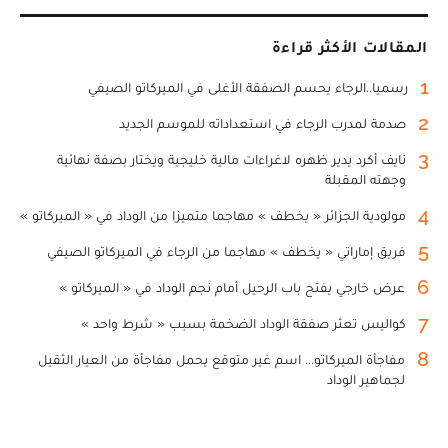
المقالات الأكثر قراءة
1
رسميا..الرجاء يحسم الصفقة الأغلى في الميركاتو الصيفي
2
صدمة لمدرب الرجاء في استعداداته للموسم الجديد
3
نايف أكرد يدير ظهره لاغراءات مالية خليجية ويختار بصفة نهائية
وجهته المقبلة
4
مولودية الجزائر « يخطف » مهاجما متميزا من الوداد في « الميركاتو »
5
فريق إماراتي « يخطف » مهاجما من الرجاء في الميركاتو الصيفي
6
عرض خارجي يفتح باب الرحيل أمام نجم الوداد في « الميركاتو »
7
كواليس تعثر صفقة الوداد الضخمة بسبب « شرط واحد »
8
مفاجأة الميركاتو... اسم غير متوقع يحمل مفاجأة من العيار الثقيل
لجماهير الوداد