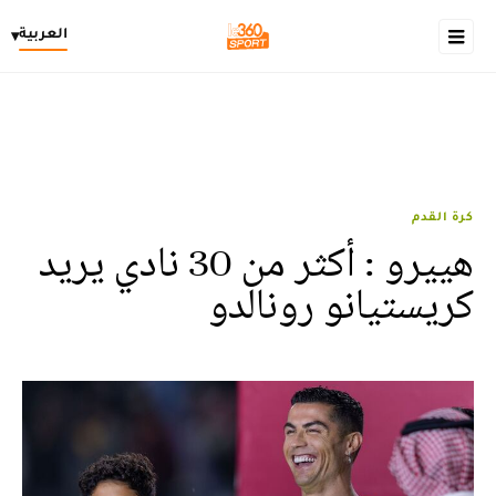
العربية
▾
كرة القدم
هييرو : أكثر من 30 نادي يريد
كريستيانو رونالدو