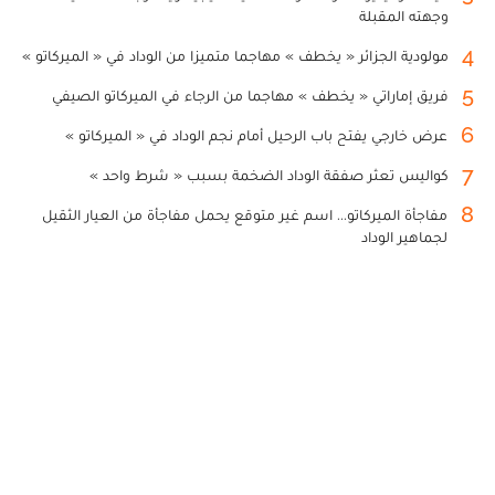
وجهته المقبلة
4
مولودية الجزائر « يخطف » مهاجما متميزا من الوداد في « الميركاتو »
5
فريق إماراتي « يخطف » مهاجما من الرجاء في الميركاتو الصيفي
6
عرض خارجي يفتح باب الرحيل أمام نجم الوداد في « الميركاتو »
7
كواليس تعثر صفقة الوداد الضخمة بسبب « شرط واحد »
8
مفاجأة الميركاتو... اسم غير متوقع يحمل مفاجأة من العيار الثقيل
لجماهير الوداد