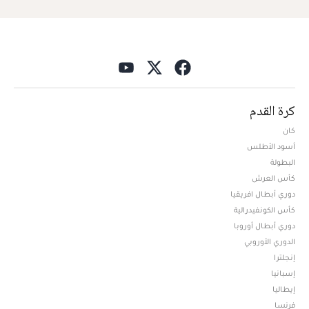
كرة القدم
كان
أسود الأطلس
البطولة
كأس العرش
دوري أبطال افريقيا
كأس الكونفيدرالية
دوري أبطال أوروبا
الدوري الأوروبي
إنجلترا
إسبانيا
إيطاليا
فرنسا