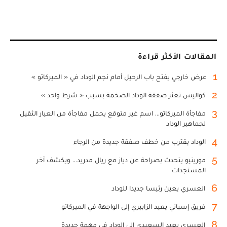
المقالات الأكثر قراءة
1
عرض خارجي يفتح باب الرحيل أمام نجم الوداد في « الميركاتو »
2
كواليس تعثر صفقة الوداد الضخمة بسبب « شرط واحد »
3
مفاجأة الميركاتو... اسم غير متوقع يحمل مفاجأة من العيار الثقيل
لجماهير الوداد
4
الوداد يقترب من خطف صفقة جديدة من الرجاء
5
مورينيو يتحدث بصراحة عن دياز مع ريال مدريد... ويكشف آخر
المستجدات
6
العسري يعين رئيسا جديدا للوداد
7
فريق إسباني يعيد الزابيري إلى الواجهة في الميركاتو
8
العسري يعيد السعيدي إلى الوداد في مهمة جديدة