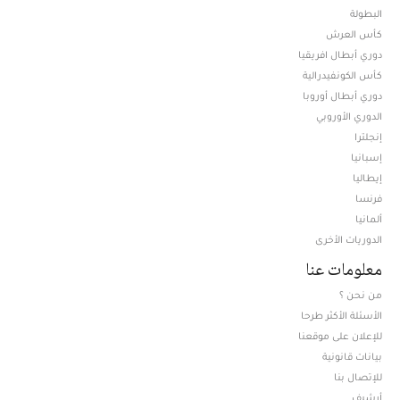
البطولة
كأس العرش
دوري أبطال افريقيا
كأس الكونفيدرالية
دوري أبطال أوروبا
الدوري الأوروبي
إنجلترا
إسبانيا
إيطاليا
فرنسا
ألمانيا
الدوريات الأخرى
معلومات عنا
من نحن ؟
الأسئلة الأكثر طرحا
للإعلان على موقعنا
بيانات قانونية
للإتصال بنا
أرشيف