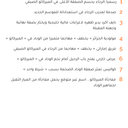
1
رسميا..الرجاء يحسم الصفقة الأغلى في الميركاتو الصيفي
2
صدمة لمدرب الرجاء في استعداداته للموسم الجديد
3
نايف أكرد يدير ظهره لاغراءات مالية خليجية ويختار بصفة نهائية
وجهته المقبلة
4
مولودية الجزائر « يخطف » مهاجما متميزا من الوداد في « الميركاتو »
5
فريق إماراتي « يخطف » مهاجما من الرجاء في الميركاتو الصيفي
6
عرض خارجي يفتح باب الرحيل أمام نجم الوداد في « الميركاتو »
7
كواليس تعثر صفقة الوداد الضخمة بسبب « شرط واحد »
8
مفاجأة الميركاتو... اسم غير متوقع يحمل مفاجأة من العيار الثقيل
لجماهير الوداد