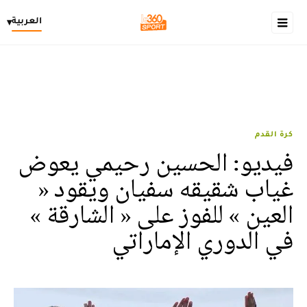
العربية
▾
كرة القدم
فيديو: الحسين رحيمي يعوض
غياب شقيقه سفيان ويقود «
العين » للفوز على « الشارقة »
في الدوري الإماراتي