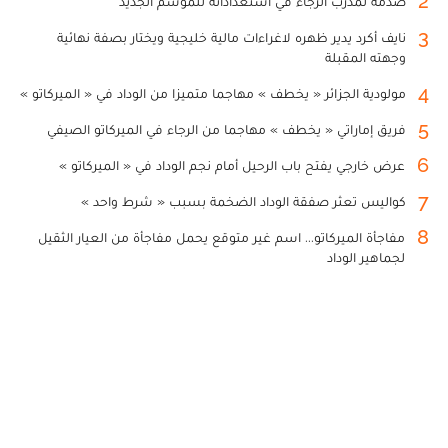
2
صدمة لمدرب الرجاء في استعداداته للموسم الجديد
3
نايف أكرد يدير ظهره لاغراءات مالية خليجية ويختار بصفة نهائية
وجهته المقبلة
4
مولودية الجزائر « يخطف » مهاجما متميزا من الوداد في « الميركاتو »
5
فريق إماراتي « يخطف » مهاجما من الرجاء في الميركاتو الصيفي
6
عرض خارجي يفتح باب الرحيل أمام نجم الوداد في « الميركاتو »
7
كواليس تعثر صفقة الوداد الضخمة بسبب « شرط واحد »
8
مفاجأة الميركاتو... اسم غير متوقع يحمل مفاجأة من العيار الثقيل
لجماهير الوداد