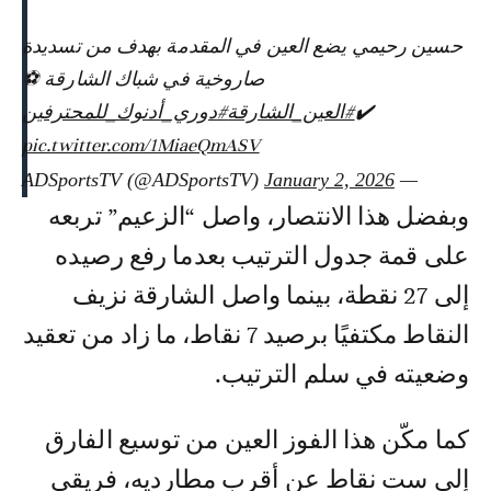
حسين رحيمي يضع العين في المقدمة بهدف من تسديدة
صاروخية في شباك الشارقة ⚽
✔️
#العين_الشارقة
#دوري_أدنوك_للمحترفين
pic.twitter.com/1MiaeQmASV
January 2, 2026
— ADSportsTV (@ADSportsTV)
وبفضل هذا الانتصار، واصل “الزعيم” تربعه
على قمة جدول الترتيب بعدما رفع رصيده
إلى 27 نقطة، بينما واصل الشارقة نزيف
النقاط مكتفيًا برصيد 7 نقاط، ما زاد من تعقيد
وضعيته في سلم الترتيب.
كما مكّن هذا الفوز العين من توسيع الفارق
إلى ست نقاط عن أقرب مطارديه، فريقي