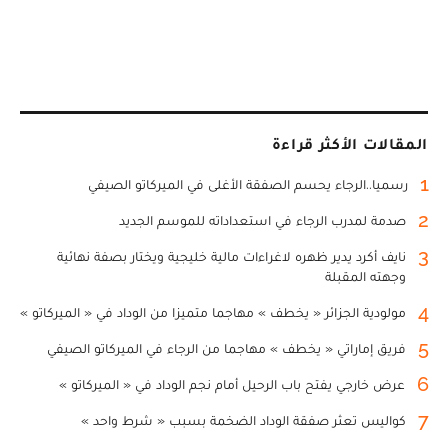
المقالات الأكثر قراءة
1
رسميا..الرجاء يحسم الصفقة الأغلى في الميركاتو الصيفي
2
صدمة لمدرب الرجاء في استعداداته للموسم الجديد
3
نايف أكرد يدير ظهره لاغراءات مالية خليجية ويختار بصفة نهائية
وجهته المقبلة
4
مولودية الجزائر « يخطف » مهاجما متميزا من الوداد في « الميركاتو »
5
فريق إماراتي « يخطف » مهاجما من الرجاء في الميركاتو الصيفي
6
عرض خارجي يفتح باب الرحيل أمام نجم الوداد في « الميركاتو »
7
كواليس تعثر صفقة الوداد الضخمة بسبب « شرط واحد »