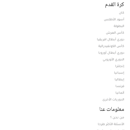
كرة القدم
كان
أسود الأطلس
البطولة
كأس العرش
دوري أبطال افريقيا
كأس الكونفيدرالية
دوري أبطال أوروبا
الدوري الأوروبي
إنجلترا
إسبانيا
إيطاليا
فرنسا
ألمانيا
الدوريات الأخرى
معلومات عنا
من نحن ؟
الأسئلة الأكثر طرحا