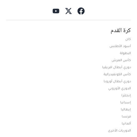
كرة القدم
كان
أسود الأطلس
البطولة
كأس العرش
دوري أبطال افريقيا
كأس الكونفيدرالية
دوري أبطال أوروبا
الدوري الأوروبي
إنجلترا
إسبانيا
إيطاليا
فرنسا
ألمانيا
الدوريات الأخرى