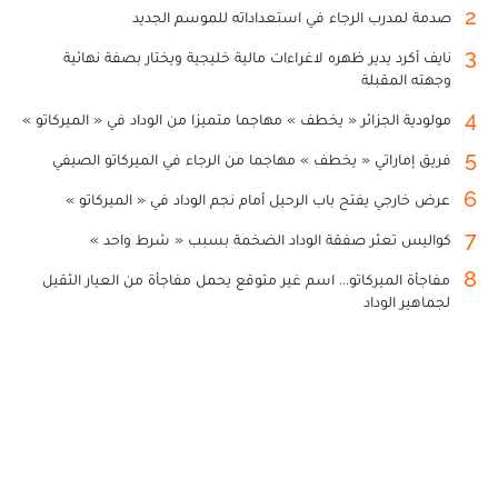
2
صدمة لمدرب الرجاء في استعداداته للموسم الجديد
3
نايف أكرد يدير ظهره لاغراءات مالية خليجية ويختار بصفة نهائية
وجهته المقبلة
4
مولودية الجزائر « يخطف » مهاجما متميزا من الوداد في « الميركاتو »
5
فريق إماراتي « يخطف » مهاجما من الرجاء في الميركاتو الصيفي
6
عرض خارجي يفتح باب الرحيل أمام نجم الوداد في « الميركاتو »
7
كواليس تعثر صفقة الوداد الضخمة بسبب « شرط واحد »
8
مفاجأة الميركاتو... اسم غير متوقع يحمل مفاجأة من العيار الثقيل
لجماهير الوداد