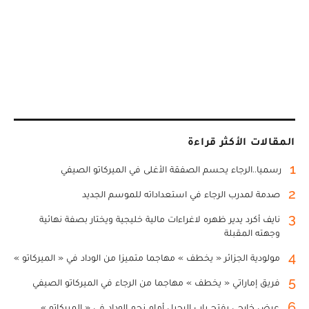
المقالات الأكثر قراءة
1
رسميا..الرجاء يحسم الصفقة الأغلى في الميركاتو الصيفي
2
صدمة لمدرب الرجاء في استعداداته للموسم الجديد
3
نايف أكرد يدير ظهره لاغراءات مالية خليجية ويختار بصفة نهائية
وجهته المقبلة
4
مولودية الجزائر « يخطف » مهاجما متميزا من الوداد في « الميركاتو »
5
فريق إماراتي « يخطف » مهاجما من الرجاء في الميركاتو الصيفي
6
عرض خارجي يفتح باب الرحيل أمام نجم الوداد في « الميركاتو »