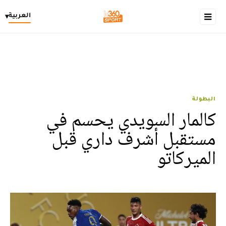
العربية
▾
البطولة
كالمار السويدي يحسم في
مستقبل أشرف داري قبل
الميركاتو