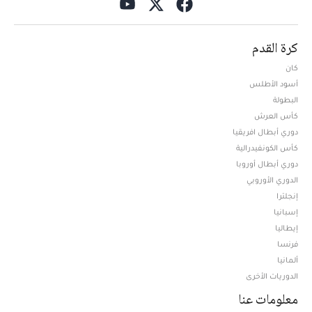
كرة القدم
كان
أسود الأطلس
البطولة
كأس العرش
دوري أبطال افريقيا
كأس الكونفيدرالية
دوري أبطال أوروبا
الدوري الأوروبي
إنجلترا
إسبانيا
إيطاليا
فرنسا
ألمانيا
الدوريات الأخرى
معلومات عنا