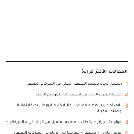
المقالات الأكثر قراءة
1
رسميا..الرجاء يحسم الصفقة الأغلى في الميركاتو الصيفي
2
صدمة لمدرب الرجاء في استعداداته للموسم الجديد
3
نايف أكرد يدير ظهره لاغراءات مالية خليجية ويختار بصفة نهائية
وجهته المقبلة
4
مولودية الجزائر « يخطف » مهاجما متميزا من الوداد في « الميركاتو »
5
فريق إماراتي « يخطف » مهاجما من الرجاء في الميركاتو الصيفي