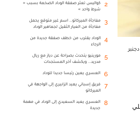
كواليس تعثر صفقة الوداد الضخمة بسبب «
2
شرط واحد »
مفاجأة الميركاتو... اسم غير متوقع يحمل
3
مفاجأة من العيار الثقيل لجماهير الوداد
الوداد يقترب من خطف صفقة جديدة من
4
الرجاء
لرجاء الرياضي لكرة القدم، يومه السبت، بالمغرب، بعد انتهاء معسكره الخارجي بالسعودية من الـ 7 إلى الـ 13 دجنبر
مورينيو يتحدث بصراحة عن دياز مع ريال
5
مدريد... ويكشف آخر المستجدات
العسري يعين رئيسا جديدا للوداد
6
فريق إسباني يعيد الزابيري إلى الواجهة في
7
الميركاتو
العسري يعيد السعيدي إلى الوداد في مهمة
8
جديدة