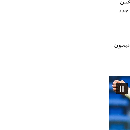
عبين
 جدد
د صيف 2024، قادما من ديجون