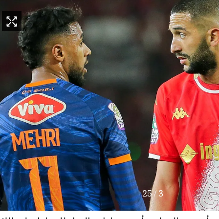
25
/
4