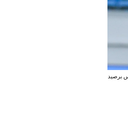
س برصيد